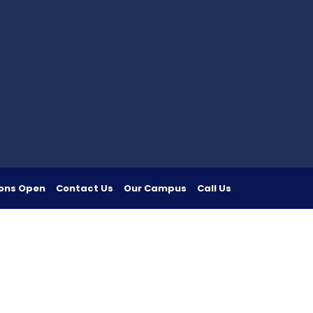
ons Open
Contact Us
Our Campus
Call Us